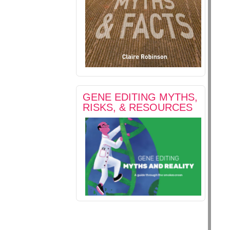
GENE EDITING MYTHS,
RISKS, & RESOURCES