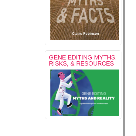
GENE EDITING MYTHS,
RISKS, & RESOURCES