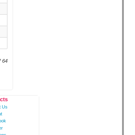
f 64
cts
t Us
t
ook
er
ons