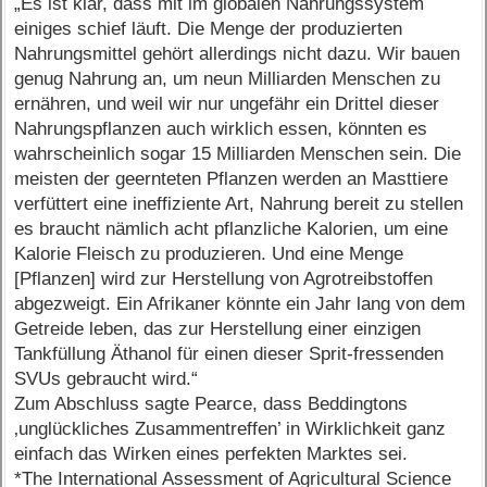
„Es ist klar, dass mit im globalen Nahrungssystem
einiges schief läuft. Die Menge der produzierten
Nahrungsmittel gehört allerdings nicht dazu. Wir bauen
genug Nahrung an, um neun Milliarden Menschen zu
ernähren, und weil wir nur ungefähr ein Drittel dieser
Nahrungspflanzen auch wirklich essen, könnten es
wahrscheinlich sogar 15 Milliarden Menschen sein. Die
meisten der geernteten Pflanzen werden an Masttiere
verfüttert eine ineffiziente Art, Nahrung bereit zu stellen
es braucht nämlich acht pflanzliche Kalorien, um eine
Kalorie Fleisch zu produzieren. Und eine Menge
[Pflanzen] wird zur Herstellung von Agrotreibstoffen
abgezweigt. Ein Afrikaner könnte ein Jahr lang von dem
Getreide leben, das zur Herstellung einer einzigen
Tankfüllung Äthanol für einen dieser Sprit-fressenden
SVUs gebraucht wird.“
Zum Abschluss sagte Pearce, dass Beddingtons
‚unglückliches Zusammentreffen’ in Wirklichkeit ganz
einfach das Wirken eines perfekten Marktes sei.
*The International Assessment of Agricultural Science