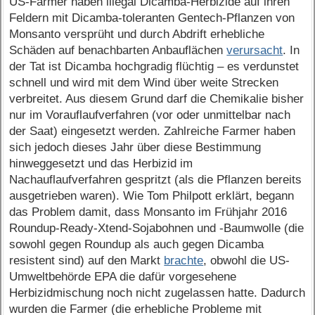
US-Farmer haben illegal Dicamba-Herbizide auf ihren
Feldern mit Dicamba-toleranten Gentech-Pflanzen von
Monsanto versprüht und durch Abdrift erhebliche
Schäden auf benachbarten Anbauflächen
verursacht
. In
der Tat ist Dicamba hochgradig flüchtig – es verdunstet
schnell und wird mit dem Wind über weite Strecken
verbreitet. Aus diesem Grund darf die Chemikalie bisher
nur im Vorauflaufverfahren (vor oder unmittelbar nach
der Saat) eingesetzt werden. Zahlreiche Farmer haben
sich jedoch dieses Jahr über diese Bestimmung
hinweggesetzt und das Herbizid im
Nachauflaufverfahren gespritzt (als die Pflanzen bereits
ausgetrieben waren). Wie Tom Philpott erklärt, begann
das Problem damit, dass Monsanto im Frühjahr 2016
Roundup-Ready-Xtend-Sojabohnen und -Baumwolle (die
sowohl gegen Roundup als auch gegen Dicamba
resistent sind) auf den Markt
brachte
, obwohl die US-
Umweltbehörde EPA die dafür vorgesehene
Herbizidmischung noch nicht zugelassen hatte. Dadurch
wurden die Farmer (die erhebliche Probleme mit