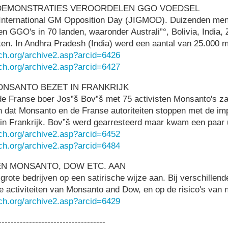
DEMONSTRATIES VEROORDELEN GGO VOEDSEL
t International GM Opposition Day (JIGMOD). Duizenden me
 GGO's in 70 landen, waaronder Australi”°, Bolivia, India, Z
ten. In Andhra Pradesh (India) werd een aantal van 25.000
ch.org/archive2.asp?arcid=6426
ch.org/archive2.asp?arcid=6427
NSANTO BEZET IN FRANKRIJK
 de Franse boer Jos”š Bov”š met 75 activisten Monsanto's z
en dat Monsanto en de Franse autoriteiten stoppen met de impo
 Frankrijk. Bov”š werd gearresteerd maar kwam een paar uu
ch.org/archive2.asp?arcid=6452
ch.org/archive2.asp?arcid=6484
KEN MONSANTO, DOW ETC. AAN
ote bedrijven op een satirische wijze aan. Bij verschillend
 activiteiten van Monsanto and Dow, en op de risico's van 
ch.org/archive2.asp?arcid=6429
-----------------------------------