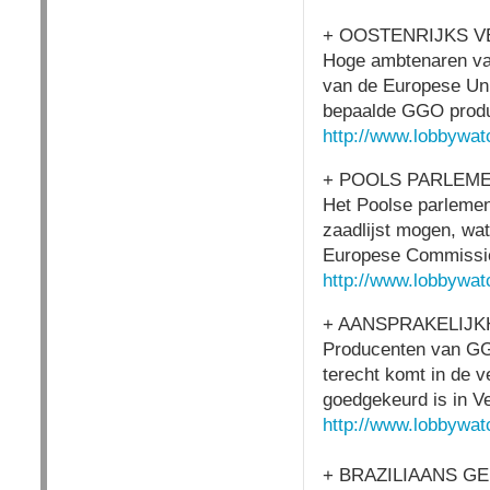
+ OOSTENRIJKS 
Hoge ambtenaren va
van de Europese Uni
bepaalde GGO produc
http://www.lobbywat
+ POOLS PARLEME
Het Poolse parlemen
zaadlijst mogen, wa
Europese Commissie,
http://www.lobbywat
+ AANSPRAKELIJK
Producenten van GGO
terecht komt in de v
goedgekeurd is in V
http://www.lobbywat
+ BRAZILIAANS G