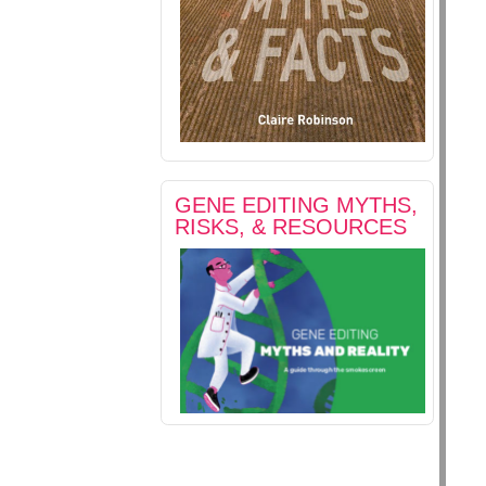
GENE EDITING MYTHS,
RISKS, & RESOURCES