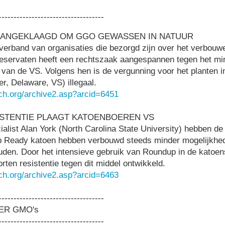
-----------------------------------
 AANGEKLAAGD OM GGO GEWASSEN IN NATUUR
erband van organisaties die bezorgd zijn over het verbou
eservaten heeft een rechtszaak aangespannen tegen het min
van de VS. Volgens hen is de vergunning voor het planten i
r, Delaware, VS) illegaal.
ch.org/archive2.asp?arcid=6451
ISTENTIE PLAAGT KATOENBOEREN VS
alist Alan York (North Carolina State University) hebben de
 Ready katoen hebben verbouwd steeds minder mogelijkhe
ouden. Door het intensieve gebruik van Roundup in de katoe
ten resistentie tegen dit middel ontwikkeld.
ch.org/archive2.asp?arcid=6463
-----------------------------------
ER GMO's
-----------------------------------