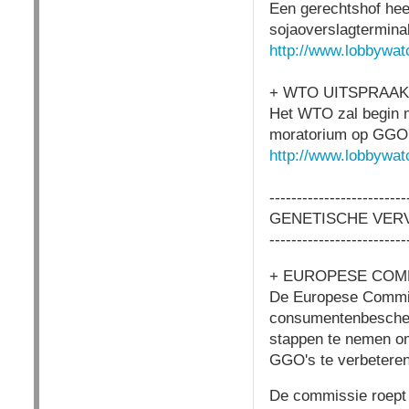
Een gerechtshof heef
sojaoverslagtermina
http://www.lobbywat
+ WTO UITSPRAAK
Het WTO zal begin m
moratorium op GGO'
http://www.lobbywat
-------------------------
GENETISCHE VERV
-------------------------
+ EUROPESE COMM
De Europese Commis
consumentenbescher
stappen te nemen om
GGO's te verbeteren
De commissie roept 