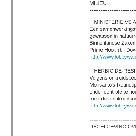
MILIEU
-------------------------
+ MINISTERIE VS
Een samenwerkingsv
gewassen in natuurr
Binnenlandse Zaken 
Prime Hook (bij Dove
http://www.lobbywat
+ HERBICIDE-RES
Volgens onkruidspeci
Monsanto's Roundup
onder controle te h
meerdere onkruidsoor
http://www.lobbywat
-------------------------
REGELGEVING OV
-------------------------