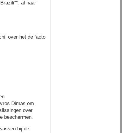
razili”°, al haar
il over het de facto
en
avros Dimas om
lissingen over
 te beschermen.
wassen bij de