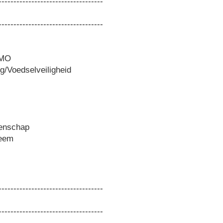
-----------------------------------
-----------------------------------
GMO
g/Voedselveiligheid
enschap
leem
-----------------------------------
-----------------------------------