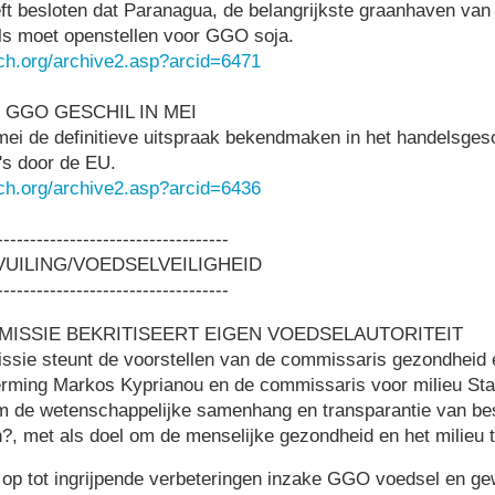
t besloten dat Paranagua, de belangrijkste graanhaven van B
ls moet openstellen voor GGO soja.
ch.org/archive2.asp?arcid=6471
 GGO GESCHIL IN MEI
ei de definitieve uitspraak bekendmaken in het handelsgesch
s door de EU.
ch.org/archive2.asp?arcid=6436
-----------------------------------
UILING/VOEDSELVEILIGHEID
-----------------------------------
ISSIE BEKRITISEERT EIGEN VOEDSELAUTORITEIT
sie steunt de voorstellen van de commissaris gezondheid 
ming Markos Kyprianou en de commissaris voor milieu St
 de wetenschappelijke samenhang en transparantie van bes
?, met als doel om de menselijke gezondheid en het milieu
op tot ingrijpende verbeteringen inzake GGO voedsel en ge