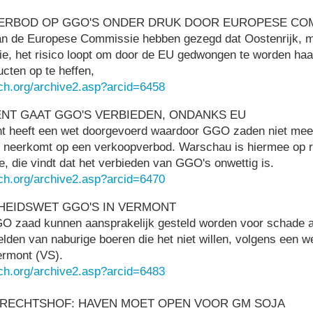
VERBOD OP GGO'S ONDER DRUK DOOR EUROPESE CO
n de Europese Commissie hebben gezegd dat Oostenrijk, m
e, het risico loopt om door de EU gedwongen te worden haa
ten op te heffen,
ch.org/archive2.asp?arcid=6458
NT GAAT GGO'S VERBIEDEN, ONDANKS EU
t heeft een wet doorgevoerd waardoor GGO zaden niet meer
t neerkomt op een verkoopverbod. Warschau is hiermee op
 die vindt dat het verbieden van GGO's onwettig is.
ch.org/archive2.asp?arcid=6470
HEIDSWET GGO'S IN VERMONT
 zaad kunnen aansprakelijk gesteld worden voor schade a
elden van naburige boeren die het niet willen, volgens een we
ermont (VS).
ch.org/archive2.asp?arcid=6483
ERECHTSHOF: HAVEN MOET OPEN VOOR GM SOJA