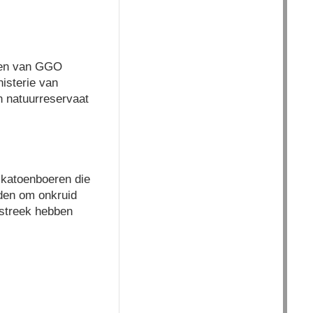
wen van GGO
isterie van
n natuurreservaat
 katoenboeren die
den om onkruid
nstreek hebben