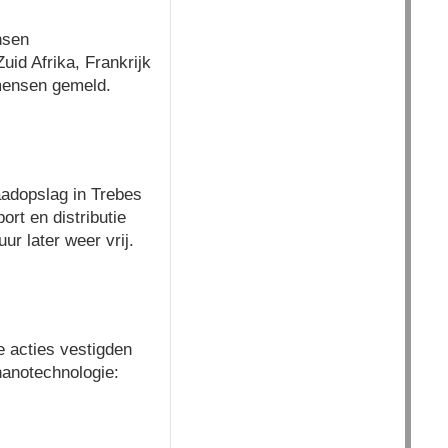
nsen
uid Afrika, Frankrijk
 mensen gemeld.
aadopslag in Trebes
rt en distributie
r later weer vrij.
e acties vestigden
nanotechnologie: