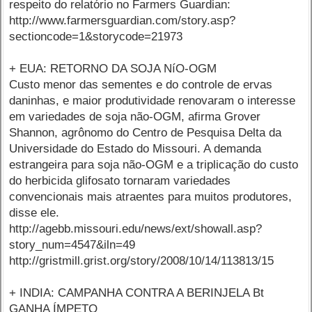
respeito do relatório no Farmers Guardian:
http://www.farmersguardian.com/story.asp?
sectioncode=1&storycode=21973
+ EUA: RETORNO DA SOJA NíO-OGM
Custo menor das sementes e do controle de ervas
daninhas, e maior produtividade renovaram o interesse
em variedades de soja não-OGM, afirma Grover
Shannon, agrônomo do Centro de Pesquisa Delta da
Universidade do Estado do Missouri. A demanda
estrangeira para soja não-OGM e a triplicação do custo
do herbicida glifosato tornaram variedades
convencionais mais atraentes para muitos produtores,
disse ele.
http://agebb.missouri.edu/news/ext/showall.asp?
story_num=4547&iln=49
http://gristmill.grist.org/story/2008/10/14/113813/15
+ INDIA: CAMPANHA CONTRA A BERINJELA Bt
GANHA ÍMPETO