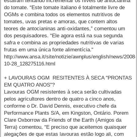
estavam tentando incrementar os níveis de antocianina
do tomate. “Este tomate italiano é totalmente livre de
OGMs e combina todos os elementos nutritivos de
tomates, uvas pretas e amoras, que contem altos
teores de antocianinas anti-oxidantes,” comentou um
dos pesquisadores. “Ele agora está na sua segunda
safra e combina as propriedades nutritivas de varias
frutas em uma única fonte alimentícia."
http://www.ansa.it/site/notizie/awnplus/english/news/2008-
10-28_128275116.html
+ LAVOURAS OGM RESITENTES À SECA "PRONTAS
EM QUATRO ANOS"?
Lavouras OGM resistentes à seca serão cultivadas
pelos agricultores dentro de quatro a cinco anos,
conforme o Dr. David Dennis, executivo chefe da
Performance Plants S/A, em Kingston, Ontário. Porem
Clare Oxborrow da Friends of the Earth (Amigos da
Terra) comentou, “E preciso que aceitemos quaisquer
alegações de que estas lavouras estão logo ali, com