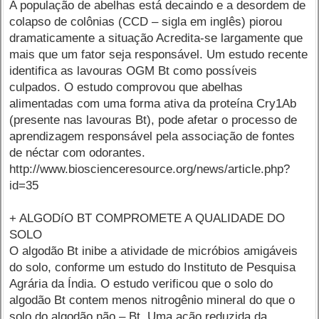
A população de abelhas está decaindo e a desordem de
colapso de colônias (CCD – sigla em inglês) piorou
dramaticamente a situação Acredita-se largamente que
mais que um fator seja responsável. Um estudo recente
identifica as lavouras OGM Bt como possíveis
culpados. O estudo comprovou que abelhas
alimentadas com uma forma ativa da proteína Cry1Ab
(presente nas lavouras Bt), pode afetar o processo de
aprendizagem responsável pela associação de fontes
de néctar com odorantes.
http://www.bioscienceresource.org/news/article.php?
id=35
+ ALGODíO BT COMPROMETE A QUALIDADE DO
SOLO
O algodão Bt inibe a atividade de micróbios amigáveis
do solo, conforme um estudo do Instituto de Pesquisa
Agrária da Índia. O estudo verificou que o solo do
algodão Bt contem menos nitrogênio mineral do que o
solo do algodão não – Bt. Uma ação reduzida da