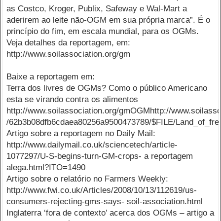
as Costco, Kroger, Publix, Safeway e Wal-Mart a
aderirem ao leite não-OGM em sua própria marca”. É o
princípio do fim, em escala mundial, para os OGMs.
Veja detalhes da reportagem, em:
http://www.soilassociation.org/gm
Baixe a reportagem em:
Terra dos livres de OGMs? Como o público Americano
esta se virando contra os alimentos
http://www.soilassociation.org/gmOGMhttp://www.soilas
/62b3b08dfb6cdaea80256a9500473789/$FILE/Land_of_fr
Artigo sobre a reportagem no Daily Mail:
http://www.dailymail.co.uk/sciencetech/article-
1077297/U-S-begins-turn-GM-crops- a reportagem
alega.html?ITO=1490
Artigo sobre o relatório no Farmers Weekly:
http://www.fwi.co.uk/Articles/2008/10/13/112619/us-
consumers-rejecting-gms-says- soil-association.html
Inglaterra ‘fora de contexto’ acerca dos OGMs – artigo a