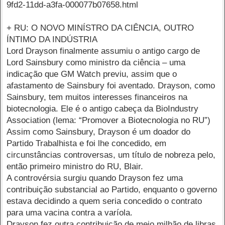
9fd2-11dd-a3fa-000077b07658.html
+ RU: O NOVO MINÍSTRO DA CIÊNCIA, OUTRO
ÍNTIMO DA INDÚSTRIA
Lord Drayson finalmente assumiu o antigo cargo de
Lord Sainsbury como ministro da ciência – uma
indicação que GM Watch previu, assim que o
afastamento de Sainsbury foi aventado. Drayson, como
Sainsbury, tem muitos interesses financeiros na
biotecnologia. Ele é o antigo cabeça da BioIndustry
Association (lema: “Promover a Biotecnologia no RU”)
Assim como Sainsbury, Drayson é um doador do
Partido Trabalhista e foi lhe concedido, em
circunstâncias controversas, um título de nobreza pelo,
então primeiro ministro do RU, Blair.
A controvérsia surgiu quando Drayson fez uma
contribuição substancial ao Partido, enquanto o governo
estava decidindo a quem seria concedido o contrato
para uma vacina contra a varíola.
Drayson fez outra contribuição de meio milhão de libras