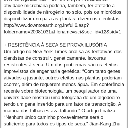
atividade microbiana poderia, também, ter afetado a
disponibilidade de nitrogênio no solo, pois os micróbios
disponibilizam-no para as plantas, dizem os cientistas.
http://www.downtoearth.org.in/full6.asp?
foldername=20081031&filename=sci&sec_id=12&sid=1
+ RESISTÊNCIA À SECA SE PROVA ILUSÓRIA
Um artigo no New York Times analisa as tentativas dos
cientistas de construir, geneticamente, lavouras
resistentes à seca. Um dos problemas são os efeitos
imprevistos da engenharia genética: “Com tanto genes
ativados a jusante, outros efeitos nas plantas poderiam
ocorrer, além de requerem menos água. Em conferência
recente sobre biotecnologia, um pesquisador de uma
universidade mostrou uma fotografia de um algodoeiro
tendo um gene inserido para um fator de transcrição. A
maioria das folhas estava faltando.” O artigo finaliza,
“Nenhum único caminho provavelmente será o
suficiente para todos os tipos de seca.” Jian-Kang Zhu,