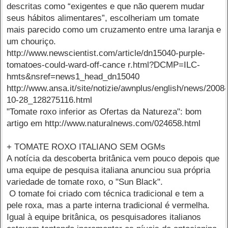
descritas como “exigentes e que não querem mudar
seus hábitos alimentares”, escolheriam um tomate
mais parecido como um cruzamento entre uma laranja e
um chouriço.
http://www.newscientist.com/article/dn15040-purple-
tomatoes-could-ward-off-cance r.html?DCMP=ILC-
hmts&nsref=news1_head_dn15040
http://www.ansa.it/site/notizie/awnplus/english/news/2008-
10-28_128275116.html
"Tomate roxo inferior as Ofertas da Natureza": bom
artigo em http://www.naturalnews.com/024658.html
+ TOMATE ROXO ITALIANO SEM OGMs
A notícia da descoberta britânica vem pouco depois que
uma equipe de pesquisa italiana anunciou sua própria
variedade de tomate roxo, o "Sun Black".
O tomate foi criado com técnica tradicional e tem a
pele roxa, mas a parte interna tradicional é vermelha.
Igual à equipe britânica, os pesquisadores italianos