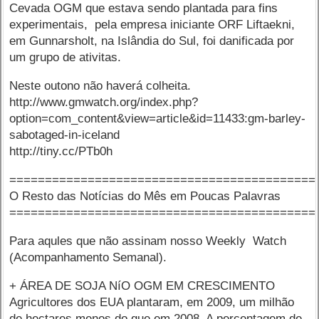
Cevada OGM que estava sendo plantada para fins
experimentais, pela empresa iniciante ORF Liftaekni,
em Gunnarsholt, na Islândia do Sul, foi danificada por
um grupo de ativitas.
Neste outono não haverá colheita.
http://www.gmwatch.org/index.php?
option=com_content&view=article&id=11433:gm-barley-
sabotaged-in-iceland
http://tiny.cc/PTb0h
===========================================
O Resto das Notícias do Mês em Poucas Palavras
===========================================
Para aqules que não assinam nosso Weekly Watch
(Acompanhamento Semanal).
+ ÁREA DE SOJA NíO OGM EM CRESCIMENTO
Agricultores dos EUA plantaram, em 2009, um milhão
de hectares menos do que em 2008. A percentagem de