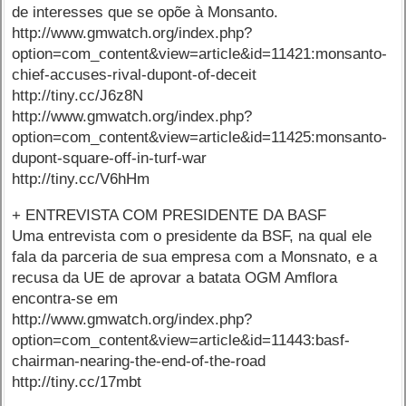
de interesses que se opõe à Monsanto.
http://www.gmwatch.org/index.php?
option=com_content&view=article&id=11421:monsanto-
chief-accuses-rival-dupont-of-deceit
http://tiny.cc/J6z8N
http://www.gmwatch.org/index.php?
option=com_content&view=article&id=11425:monsanto-
dupont-square-off-in-turf-war
http://tiny.cc/V6hHm
+ ENTREVISTA COM PRESIDENTE DA BASF
Uma entrevista com o presidente da BSF, na qual ele
fala da parceria de sua empresa com a Monsnato, e a
recusa da UE de aprovar a batata OGM Amflora
encontra-se em
http://www.gmwatch.org/index.php?
option=com_content&view=article&id=11443:basf-
chairman-nearing-the-end-of-the-road
http://tiny.cc/17mbt