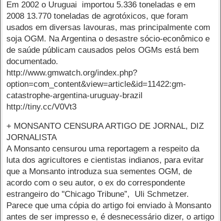
Em 2002 o Uruguai importou 5.336 toneladas e em
2008 13.770 toneladas de agrotóxicos, que foram
usados em diversas lavouras, mas principalmente com
soja OGM. Na Argentina o desastre sócio-econômico e
de saúde públicam causados pelos OGMs está bem
documentado.
http://www.gmwatch.org/index.php?
option=com_content&view=article&id=11422:gm-
catastrophe-argentina-uruguay-brazil
http://tiny.cc/V0Vt3
+ MONSANTO CENSURA ARTIGO DE JORNAL, DIZ
JORNALISTA
A Monsanto censurou uma reportagem a respeito da
luta dos agricultores e cientistas indianos, para evitar
que a Monsanto introduza sua sementes OGM, de
acordo com o seu autor, o ex do correspondente
estrangeiro do "Chicago Tribune”, Uli Schmetzer.
Parece que uma cópia do artigo foi enviado à Monsanto
antes de ser impresso e, é desnecessário dizer, o artigo