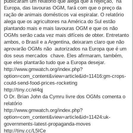
publicaram um relatório que alega que a rejeição, na
Europa, das lavouras OGM, fará com que o preço da
ração de animais domésticos vai espiralar. O relatório
alega que os agricultores na América do Sul estão
plantando mais e mais lavouras OGM e que os não
OGMs serão cada vez mais difíceis de obter. Entretanto
ambos, o Brasil e a Argentina, deixaram claro que não
aprovarão OGMs não autorizados na Europa que é um
dos seus mercados chave. Eles afirmaram, também,
que eles plantarão tudo que a Europa desejar.
http://www.gmwatch.org/index.php?
option=com_content&view=article&id=11416:gm-crops-
could-send-food-prices-rocketing
http://tiny.cc/el4qj
O Dr. Brian John da Cymru livre dos OGMs comenta o
relatório
http://www.gmwatch.org/index.php?
option=com_content&view=article&id=11424:uk-
governments-latest-propaganda-moves
http://tiny.cc/L5ICe