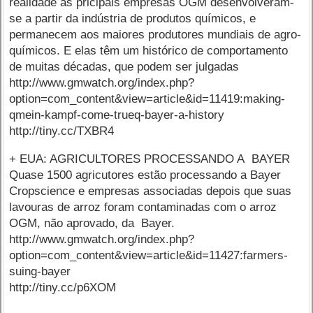
realidade as pricipais empresas OGM desenvolveram-
se a partir da indústria de produtos químicos, e
permanecem aos maiores produtores mundiais de agro-
químicos. E elas têm um histórico de comportamento
de muitas décadas, que podem ser julgadas
http://www.gmwatch.org/index.php?
option=com_content&view=article&id=11419:making-
qmein-kampf-come-trueq-bayer-a-history
http://tiny.cc/TXBR4
+ EUA: AGRICULTORES PROCESSANDO A BAYER
Quase 1500 agricutores estão processando a Bayer
Cropscience e empresas associadas depois que suas
lavouras de arroz foram contaminadas com o arroz
OGM, não aprovado, da Bayer.
http://www.gmwatch.org/index.php?
option=com_content&view=article&id=11427:farmers-
suing-bayer
http://tiny.cc/p6XOM