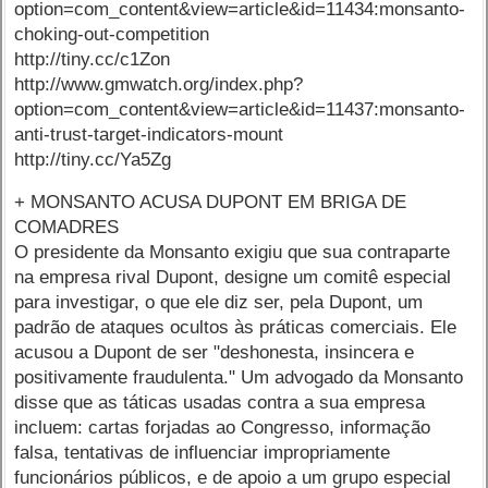
option=com_content&view=article&id=11434:monsanto-
choking-out-competition
http://tiny.cc/c1Zon
http://www.gmwatch.org/index.php?
option=com_content&view=article&id=11437:monsanto-
anti-trust-target-indicators-mount
http://tiny.cc/Ya5Zg
+ MONSANTO ACUSA DUPONT EM BRIGA DE
COMADRES
O presidente da Monsanto exigiu que sua contraparte
na empresa rival Dupont, designe um comitê especial
para investigar, o que ele diz ser, pela Dupont, um
padrão de ataques ocultos às práticas comerciais. Ele
acusou a Dupont de ser "deshonesta, insincera e
positivamente fraudulenta." Um advogado da Monsanto
disse que as táticas usadas contra a sua empresa
incluem: cartas forjadas ao Congresso, informação
falsa, tentativas de influenciar impropriamente
funcionários públicos, e de apoio a um grupo especial