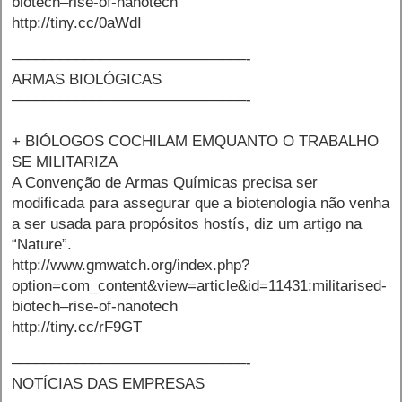
biotech–rise-of-nanotech
http://tiny.cc/0aWdI
–––––––––––––––––––––––––––––-
ARMAS BIOLÓGICAS
–––––––––––––––––––––––––––––-
+ BIÓLOGOS COCHILAM EMQUANTO O TRABALHO
SE MILITARIZA
A Convenção de Armas Químicas precisa ser
modificada para assegurar que a biotenologia não venha
a ser usada para propósitos hostís, diz um artigo na
“Nature”.
http://www.gmwatch.org/index.php?
option=com_content&view=article&id=11431:militarised-
biotech–rise-of-nanotech
http://tiny.cc/rF9GT
–––––––––––––––––––––––––––––-
NOTÍCIAS DAS EMPRESAS