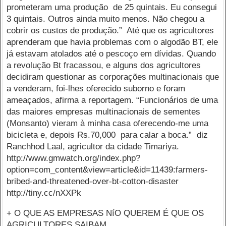
prometeram uma produção de 25 quintais. Eu consegui
3 quintais. Outros ainda muito menos. Não chegou a
cobrir os custos de produção.” Até que os agricultores
aprenderam que havia problemas com o algodão BT, ele
já estavam atolados até o pescoço em dívidas. Quando
a revolução Bt fracassou, e alguns dos agricultores
decidiram questionar as corporações multinacionais que
a venderam, foi-lhes oferecido suborno e foram
ameaçados, afirma a reportagem. “Funcionários de uma
das maiores empresas multinacionais de sementes
(Monsanto) vieram à minha casa oferecendo-me uma
bicicleta e, depois Rs.70,000 para calar a boca.” diz
Ranchhod Laal, agricultor da cidade Timariya.
http://www.gmwatch.org/index.php?
option=com_content&view=article&id=11439:farmers-
bribed-and-threatened-over-bt-cotton-disaster
http://tiny.cc/nXXPk
+ O QUE AS EMPRESAS NíO QUEREM É QUE OS
AGRICULTORES SAIBAM